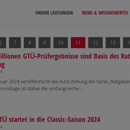
UNSERE LEISTUNGEN
NEWS & WISSENSWERTES
6
7
8
9
10
11
12
13
illionen GTÜ-Prüfergebnisse sind Basis des R
ng
24
nuar 2024 veröffentlicht die Auto Zeitung die Serie „Ratgeb
rundlage ist dabei die umfangreiche…
TÜ startet in die Classic-Saison 2024
24