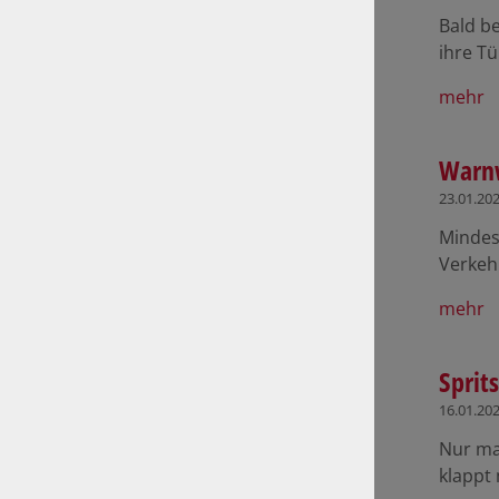
Bald b
ihre T
mehr
Warn
23.01.20
Mindes
Verkeh
mehr
Sprit
16.01.20
Nur mal
klappt 