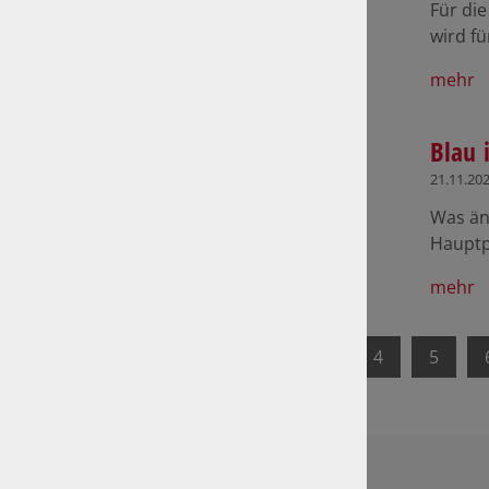
Für di
wird f
mehr
Blau 
21.11.20
Was än
Hauptpu
mehr
1
2
3
4
5