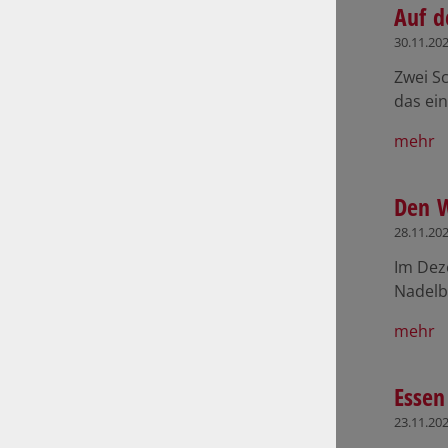
Auf d
30.11.20
Zwei Sc
das ei
mehr
Den W
28.11.20
Im Deze
Nadelb
mehr
Essen
23.11.20