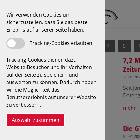
Wir verwenden Cookies um
sicherzustellen, dass Sie das beste
Erlebnis auf unserer Seite haben.
Tracking-Cookies erlauben
1
2
3
4
5
7,2 M
Tracking-Cookies dienen dazu,
Website-Besucher und ihr Verhalten
Zeitu
auf der Seite zu speichern und
30.01.20
auswerten zu können. Dadurch haben
Seit Ja
wir die Möglichkeit das
Dateng
Benutzererlebnis auf unserer Website
zu verbessern.
mehr
Auswahl zustimmen
Die G
25.01.20