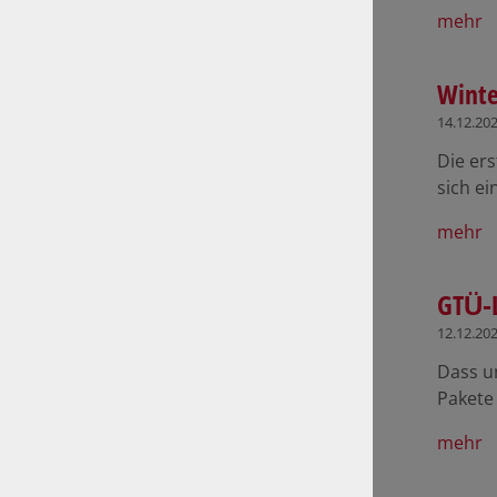
mehr
Winte
14.12.20
Die er
sich ei
mehr
GTÜ-L
12.12.20
Dass u
Pakete 
mehr