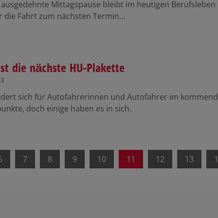
e ausgedehnte Mittagspause bleibt im heutigen Berufsleben 
ür die Fahrt zum nächsten Termin…
ist die nächste HU-Plakette
23
dert sich für Autofahrerinnen und Autofahrer im kommenden
nkte, doch einige haben es in sich.
6
7
8
9
10
11
12
13