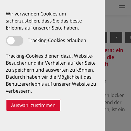
Wir verwenden Cookies um
sicherzustellen, dass Sie das beste
Erlebnis auf unserer Seite haben.
1
2
3
4
5
6
7
Tracking-Cookies erlauben
Radmuttern: ein
Tracking-Cookies dienen dazu, Website-
Klick für die
Besucher und ihr Verhalten auf der Seite
Sicherheit
zu speichern und auswerten zu können.
21.03.2024
Dadurch haben wir die Möglichkeit das
Wenn am
Benutzererlebnis auf unserer Website zu
Autorad
verbessern.
Schrauben locker
sind, kann es brenzlig werden. Sollte es während der
Auswahl zustimmen
Fahrt spürbar schlackern oder gar davonrollen, ist ein
Unfall…
mehr